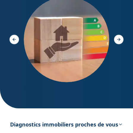
Diagno
Slide précédente
Slide s
DPE – Diagnostic de Performance
énergétique
Diagnostics immobiliers proches de vous